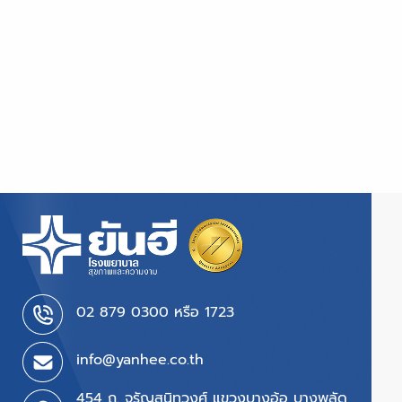
02 879 0300 หรือ 1723
info@yanhee.co.th
454 ถ. จรัญสนิทวงศ์ แขวงบางอ้อ บางพลัด