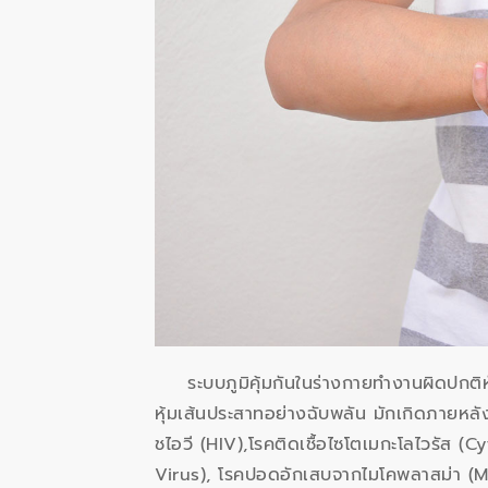
ระบบภูมิคุ้มกันในร่างกายทำงานผิดปก
หุ้มเส้นประสาทอย่างฉับพลัน มักเกิดภายหลังติด
ชไอวี (HIV),โรคติดเชื้อไซโตเมกะโลไวรัส (
Virus), โรคปอดอักเสบจากไมโคพลาสม่า (