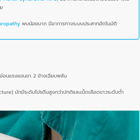
ีย
uropathy
พบน้อยมาก มีอาการทางระบบประสาทอัตโนมัติ
รอ่อนแรงแขนขา 2 ข้างเฉียบพลัน
ure) มักมีระดับโปรตีนสูงกว่าปกติและเม็ดเลือดขาวระดับต่ำ