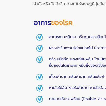
ผ่าตัดหรือฉีดวัคซีน อาจทำให้ระบบภูมิคุ้มกั
อาการ
ของโรค
อาการชา เหน็บชา บริเวณปลายนิ้วเท้
ผิวหนังรับความรู้สึกแปลกไป มีอา
กล้ามเนื้ออ่อนแรงเฉียบพลัน โดยมักจ
ขึ้นลงบันไดลำบาก หยิบสิ่งของใช้ช้อ
เคี้ยวลำบาก กลืนลำบาก กลืนแล้วสำล
หายใจไม่อิ่ม หายใจลำบาก หายใจต้อง
ตามองเห็นภาพซ้อน (Double vision)