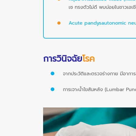
เซ ทรงตัวไม่ดี พบบ่อยในชาวเอเช
Acute pandysautonomic ne
การวินิจฉัย
โรค
จากประวัติและตรวจร่างกาย มีอากา
การเจาะน้ำไขสันหลัง (Lumbar Punct