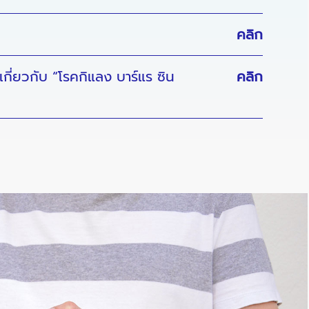
คลิก
่ยวกับ “โรคกิแลง บาร์แร ซิน
คลิก