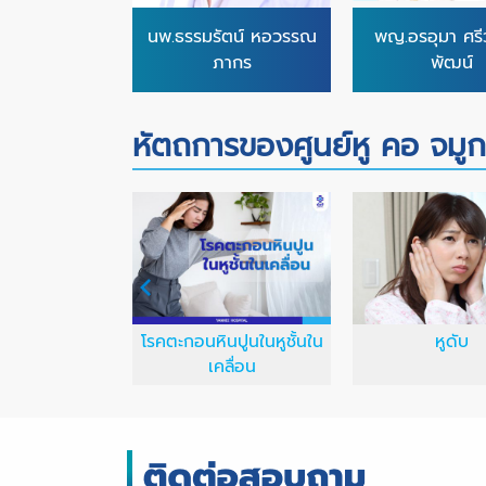
นพ.ธรรมรัตน์ หอวรรณ
พญ.อรอุมา ศรีว
ภากร
พัฒน์
หัตถการของศูนย์หู คอ จมูก
มไทรอยด์ผ่าน
โรคตะกอนหินปูนในหูชั้นใน
หูดับ
ล้อง
เคลื่อน