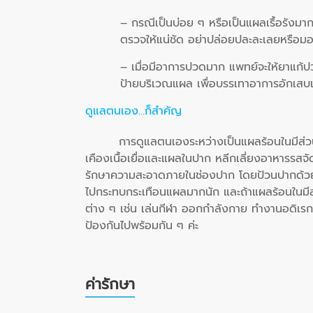
– กรณีเป็นบ่อย ๆ หรือเป็นแผลเรื้อรังมาก
ตรวจให้แน่ชัด อย่าปล่อยปละละเลยหรือมอง
– เมื่อมีอาการปวดมาก แพทย์จะให้ยาแก้
ป้ายบริเวณแผล เพื่อบรรเทาอาการอักเส
ดูแลตนเอง…ก็สำคัญ
การดูแลตนเองระหว่างเป็นแผลร้อนในมีส่วน
เคืองเนื้อเยื่อและแผลในปาก หลีกเลี่ยงอาหารรสจ
รักษาความสะอาดภายในช่องปาก โดยป้วนปากด้วยน้ำ
ไปกระทบกระเทือนแผลมากนัก และถ้าแผลร้อนในม
ต่าง ๆ เช่น เล่นกีฬา ออกกำลังกาย ทำงานอดิเรก 
ป้องกันไปพร้อมกัน ๆ ค่ะ
ค่ารักษา