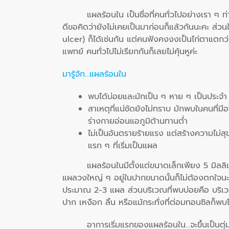
แผลร้อนใน เป็นชื่อที่คนทั่วไปอย่างเรา ๆ ท
ดีขอคิดว่ายังไม่เคยเป็นมาก่อนก็แล้วกันนะคะ ส
ulcer) ก็ได้เช่นกัน แต่คนฟังคงงงเป็นไก่ตาแตกว
แพทย์ คนทั่วไปไม่เรียกกันก็เลยไม่คุ้นหูค่ะ
มารู้จัก…แผลร้อนใน
พบได้บ่อยและมักเป็น ๆ หาย ๆ เป็นประจำ
สาเหตุที่แน่ชัดยังไม่ทราบ มักพบในคนที่ม
ร่างกายอ่อนแอภูมิต้านทานต่ำ
ไม่เป็นอันตรายร้ายแรง แต่สร้างความไม่
แรก ๆ ที่เริ่มเป็นแผล
แผลร้อนในมีตั้งแต่ขนาดเล็กเพียง 5 มิลลิ
แผลวงใหญ่ ๆ อยู่ในปากขนาดนั้นก็ไม่ต้องตกใจน
ประมาณ 2-3 แผล ส่วนบริเวณที่พบบ่อยคือ บริเวณ
ปาก เหงือก ลิ้น หรือแม้กระทั่งที่ต่อมทอนซิลก็พบไ
อาการเริ่มแรกของแผลร้อนใน…จะขึ้นเป็นต