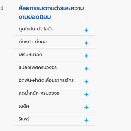
ศัลยกรรมตกแต่งและความ
ง่
งามยอดนิยม
ดูดไขมัน-ตัดไขมัน
ดึงหน้า-ดึงคอ
เสริมหน้าอก
แปลงเพศครบวงจร
น
จัดฟัน-ผ่าตัดเลื่อนขากรรไกร
ลดน้ำหนัก ครบวงจร
อ
เลสิค
รีแพร์
น