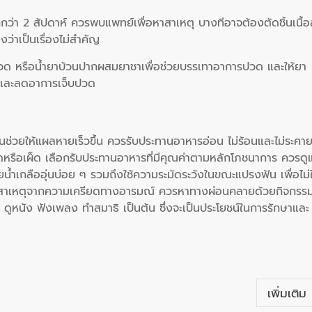
กว่า 2 สัปดาห์ ควรพบแพทย์เพื่อหาสาเหตุ บางทีอาจต้องตัดชิ้นเนื้อ
ว่าเป็นเรื่องไม่สำคัญ
ปวด หรือน้ำยาบ้วนปากผสมยาชาเพื่อช่วยบรรเทาอาการปวด และให้ยา
บและลดอาการเจ็บปวด
ช่วยให้แผลหายเร็วขึ้น ควรรับประทานอาหารอ่อน ไม่ร้อนและไม่ระคา
ัดหรือเผ็ด เลือกรับประทานอาหารที่มีคุณค่าตามหลักโภชนาการ ควรดู
เกลืออุ่นบ่อย ๆ รวมถึงใช้ความระมัดระวังในขณะแปรงฟัน เพื่อไม่ใ
ีสาเหตุจากความเครียดทางอารมณ์ ควรหาทางผ่อนคลายด้วยกิจกรร
ดูหนัง ฟังเพลง ทำสมาธิ เป็นต้น ซึ่งจะเป็นประโยชน์ในการรักษาและ
เพิ่มเติม