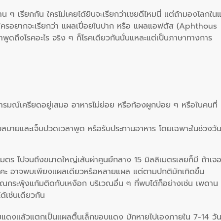
่าน ๆ เรียกกัน ใครไม่เคยได้ยินจะเรียกว่าเชยดีไหมนี่ แต่ถ้ามองโลกในแ
่วนใครอยากจะเรียกว่า แผลเปื่อยในปาก หรือ แผลแอฟตัส (Aphthous
่าพูดถึงโรคอะไร จริง ๆ ก็โรคเดียวกันนั่นแหละแต่เป็นภาษาทางการ
ีอารมณ์เครียดอยู่เสมอ อาหารไม่ย่อย หรือท้องผูกบ่อย ๆ หรือในคนที่
สุขสบายและเจ็บปวดเวลาพูด หรือรับประทานอาหาร โดยเฉพาะในช่วงวั
เมตร ไปจนถึงขนาดใหญ่เส้นผ่าศูนย์กลาง 15 มิลลิเมตรเลยก็มี ถ้าเจ
ะคะ อาจพบเพียงแผลเดียวหรือหลายแผล แต่ตามปกติมักเกิดขึ้น
กระพุ้งแก้มติดกับเหงือก บริเวณอื่น ๆ ที่พบได้ก็อย่างเช่น เพดาน
ด้เช่นเดียวกัน
ุ่มแดงแล้วแตกเป็นแผลตื้นเล็กขอบแดง มักหายไปเองภายใน 7-14 วั