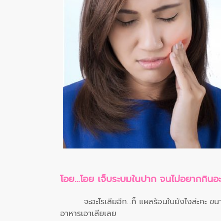
โอย…โอย เจ็บระบมในปาก จนไม่อยากกินอะ
จะอะไรเสียอีก…ก็ แผลร้อนในยังไงล่ะคะ ข
อาหารเอาเสียเลย