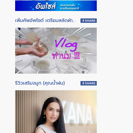
เพิ่มคัพอัพไซต์ เตรียมสลัดผ้ารับซัมเมอร์!! " กับคุณหมอดวงกมล
รีวิวเสริมจมูก (คุณน้ำฝน)