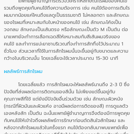
แพทย์ผู้ชำนาญการตรวจวิเคราะห์ลักษณะไรผมของคนไข้
รวมถึงพูดคุยกับคนไข้ถึงความต้องการ เช่น คนไข้ต้องการเติมไร
ผมมากน้อยแค่ไหนถึงแลดูเป็นธรรมชาติ ไม่หลอกตา และลักษณะ
ของไรผมที่เหมาะสมกับใบหน้าของคนไข้ เช่น ลักษณะโค้งเป็น
วงกลม ลักษณะเป็นเส้นตรง หรือลักษณะเป็นตัว M เป็นต้น ต่อ
มาแพทย์จะทำการเลือกเฉดสีให้เหมาะสมกับสีเส้นผมจริงของ
คนไข้ และทำการแปะยาชาบริเวณที่จะทำการสักทิ้งไว้ประมาณ 1
ชั่วโมง ส่วนเวลาที่ใช้ในการสักไรผมนั้นจะขึ้นอยู่กับขนาดและความ
กว้างในบริเวณนั้น โดยเฉลี่ยจะใช้เวลาประมาณ 15-30 นาที
ผลลัพธ์การสักไรผม
โดยเฉลี่ยแล้ว การสักไรผมจะให้ผลลัพธ์นานถึง 2-3 ปี ซึ่ง
ปัจจัยที่ส่งผลต่อการติดทนของสีนั้น ไม่เพียงแต่ขึ้นอยู่กับ
คุณภาพสีที่ใช้ แต่ยังมีปัจจัยอื่นร่วมด้วย เช่น ลักษณะผิวหนัง
(กรณีที่ผิวมันและผิวแห้ง อาจมีผลต่อการติดของสี) การดูแลตัว
เองหลังสัก เป็นต้น ฉะนั้นแพทย์ผู้ชำนาญการจึงต้องมีการพูดคุย
กับคนไข้ให้เข้าใจถึงผลลัพธ์การรักษาก่อนตัดสินใจสักไรผม และ
หลังจากสักไรผมแล้วในครั้งแรก คนไข้ต้องกลับมาพบแพทย์เพื่อ