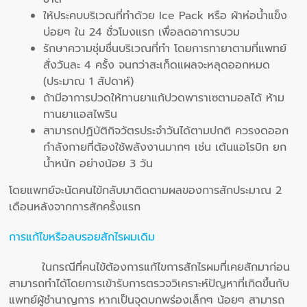
ให้ประคบบริเวณที่ทำด้วย Ice Pack หรือ ผ้าห่อน้ำแข็ง
บ่อยๆ ใน 24 ชั่วโมงแรก เพื่อลดอาการบวม
รักษาความชุ่มชื่นบริเวณที่ทำ โดยการทายาตามที่แพทย์
สั่งวันละ 4 ครั้ง จนกว่าสะเก็ดแผลจะหลุดออกหมด
(ประมาณ 1 สัปดาห์)
ถ้ามีอาการปวดให้ทานยาแก้ปวดพาราเซตามอลได้ ห้าม
ทานยาแอสไพริน
สามารถปฏิบัติกิจวัตรประจำวันได้ตามปกติ ควรงดออก
กำลังกายที่ต้องใช้พลังงานมากๆ เช่น เต้นแอโรบิก ยก
น้ำหนัก อย่างน้อย 3 วัน
โดยแพทย์จะนัดคนไข้กลับมาติดตามผลของการสักประมาณ 2
เดือนหลังจากการสักครั้งแรก
การแก้ไขหรือลบรอยสักไรผมเดิม
ในกรณีที่คนไข้ต้องการแก้ไขการสักไรผมที่เคยสักมาก่อน
สามารถทำได้โดยการเข้ารับการตรวจวิเคราะห์ปัญหาที่เกิดขึ้นกับ
แพทย์ผู้ชำนาญการ หากเป็นจุดบกพร่องเล็กๆ น้อยๆ สามารถ