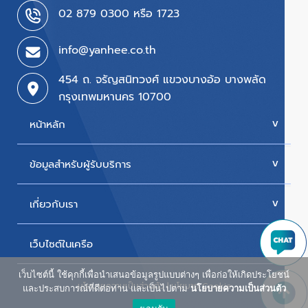
02 879 0300 หรือ 1723
info@yanhee.co.th
454 ถ. จรัญสนิทวงศ์ แขวงบางอ้อ บางพลัด
กรุงเทพมหานคร 10700
หน้าหลัก
ข้อมูลสำหรับผู้รับบริการ
บริการของเรา
ค่ารักษา
เกี่ยวกับเรา
นัดหมายแพทย์
โปรโมชั่น & แพ็กเกจ
ขั้นตอนการใช้สิทธิเบิกประกัน
เว็บไซต์ในเครือ
ประวัติโรงพยาบาล
สิทธิเบิกตรงข้าราชการ
วิสัยทัศน์และพันธกิจ
เว็บไซต์นี้ ใช้คุกกี้เพื่อนำเสนอข้อมูลรูปแบบต่างๆ เพื่อก่อให้เกิดประโยชน์
ศูนย์ผู้สูงอายุยันฮี
นโยบายความเป็นส่วนตัว
|
นโยบาย Cookie
ห้องพักผู้ป่วยใน
และประสบการณ์ที่ดีต่อท่าน และเป็นไปตาม
นโยบายความเป็นส่วนตัว
รางวัลแห่งความภาคภูมิใจ