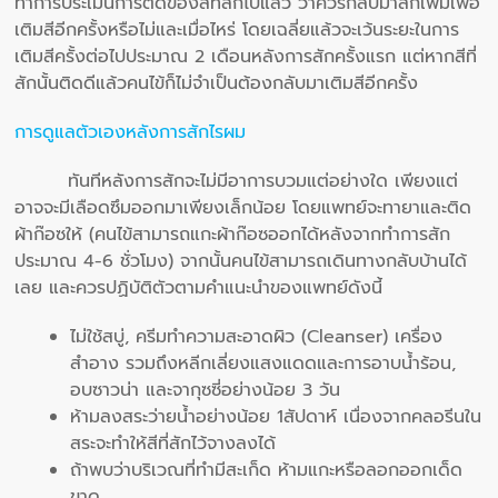
ทำการประเมินการติดของสีที่สักไปแล้ว ว่าควรกลับมาสักเพิ่มเพื่อ
เติมสีอีกครั้งหรือไม่และเมื่อไหร่ โดยเฉลี่ยแล้วจะเว้นระยะในการ
เติมสีครั้งต่อไปประมาณ 2 เดือนหลังการสักครั้งแรก แต่หากสีที่
สักนั้นติดดีแล้วคนไข้ก็ไม่จำเป็นต้องกลับมาเติมสีอีกครั้ง
การดูแลตัวเองหลังการสักไรผม
ทันทีหลังการสักจะไม่มีอาการบวมแต่อย่างใด เพียงแต่
อาจจะมีเลือดซึมออกมาเพียงเล็กน้อย โดยแพทย์จะทายาและติด
ผ้าก๊อซให้ (คนไข้สามารถแกะผ้าก๊อซออกได้หลังจากทำการสัก
ประมาณ 4-6 ชั่วโมง) จากนั้นคนไข้สามารถเดินทางกลับบ้านได้
เลย และควรปฏิบัติตัวตามคำแนะนำของแพทย์ดังนี้
ไม่ใช้สบู่, ครีมทำความสะอาดผิว (Cleanser) เครื่อง
สำอาง รวมถึงหลีกเลี่ยงแสงแดดและการอาบน้ำร้อน,
อบซาวน่า และจากุซซี่อย่างน้อย 3 วัน
ห้ามลงสระว่ายน้ำอย่างน้อย 1สัปดาห์ เนื่องจากคลอรีนใน
สระจะทำให้สีที่สักไว้จางลงได้
ถ้าพบว่าบริเวณที่ทำมีสะเก็ด ห้ามแกะหรือลอกออกเด็ด
ขาด