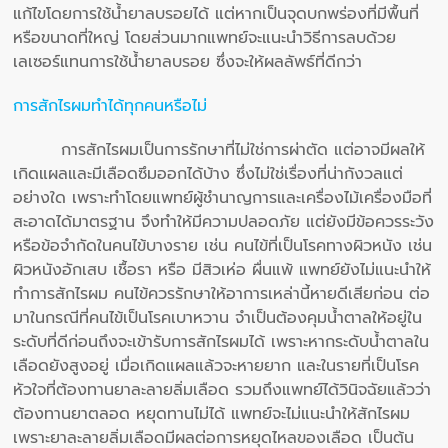
แก้ไขโดยการใช้น้ำยาลบรอยได้ แต่หากเป็นจุดบกพร่องที่มีพื้นที่
หรือขนาดที่ใหญ่ โดยส่วนมากแพทย์จะแนะนำวิธีการลบด้วย
เลเซอร์แทนการใช้น้ำยาลบรอย ซึ่งจะให้ผลลัพธ์ที่ดีกว่า
การสักไรผมทำได้ทุกคนหรือไม่
การสักไรผมเป็นการรักษาที่ไม่ใช่การผ่าตัด แต่อาจมีผลให้
เกิดแผลและมีเลือดซึมออกได้บ้าง ซึ่งไม่ใช่เรื่องที่น่ากังวลแต่
อย่างใด เพราะทำโดยแพทย์ผู้ชำนาญการและเครื่องไม้เครื่องมือที่
สะอาดได้มาตรฐาน จึงทำให้มีความปลอดภัย แต่ยังมีข้อควรระวัง
หรือข้อจำกัดในคนไข้บางราย เช่น คนไข้ที่เป็นโรคทางผิวหนัง เช่น
ผิวหนังอักเสบ เชื้อรา หรือ มีสิวเห่อ ผื่นแพ้ แพทย์ยังไม่แนะนำให้
ทำการสักไรผม คนไข้ควรรักษาให้อาการเหล่านี้หายดีเสียก่อน ต่อ
มาในกรณีที่คนไข้เป็นโรคเบาหวาน จำเป็นต้องคุมน้ำตาลให้อยู่ใน
ระดับที่ดีก่อนถึงจะเข้ารับการสักไรผมได้ เพราะหากระดับน้ำตาลใน
เลือดยังสูงอยู่ เมื่อเกิดแผลแล้วจะหายยาก และในรายที่เป็นโรค
หัวใจที่ต้องทานยาละลายลิ่มเลือด รวมถึงแพทย์ได้วินิจฉัยแล้วว่า
ต้องทานยาตลอด หยุดทานไม่ได้ แพทย์จะไม่แนะนำให้สักไรผม
เพราะยาละลายลิ่มเลือดมีผลต่อการหยุดไหลของเลือด เป็นต้น