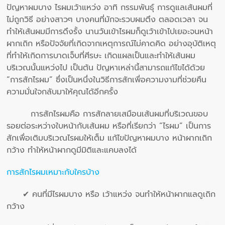
ปัญหาผมบาง ไรผมเว้าแหว่ง อาทิ กรรมพันธุ์ การดูแลเส้นผมที่
ไม่ถูกวิธี อย่างสาวๆ บางคนที่มักจะรวบผมตึง ตลอดเวลา จน
ทำให้เส้นผมมีการดึงรั้ง นานวันเข้าไรผมก็ดูเว้าเข้าไปเยอะจนหน้า
ผากเถิก หรือปัจจัยที่เกิดจากเหตุการณ์ไม่คาดคิด อย่างอุบัติเหตุ
ที่ทำให้เกิดการบาดเจ็บที่ศีรษะ เกิดแผลเป็นและทำให้เส้นผม
บริเวณนั้นแหว่งไป เป็นต้น ปัญหาเหล่านี้สามารถแก้ไขได้ด้วย
“การสักไรผม” ซึ่งเป็นหนึ่งในวิธีการสักเพื่อความงามที่ช่วยคืน
ความมั่นใจกลับมาให้คุณได้อีกครั้ง
การสักไรผมคือ การสักลายเสมือนเส้นผมที่บริเวณขอบ
รอยต่อระหว่างใบหน้ากับเส้นผม หรือที่เรียกว่า “ไรผม” เป็นการ
สักเพื่อเติมบริเวณไรผมให้เต็ม แก้ไขปัญหาผมบาง หน้าผากเถิก
กว้าง ทำให้หน้าผากดูมีมิติและแคบลงได้
การสักไรผมเหมาะกับใครบ้าง
✔ คนที่มีไรผมบาง หรือ เว้าแหว่ง จนทำให้หน้าผากแลดูเถิก
กว้าง