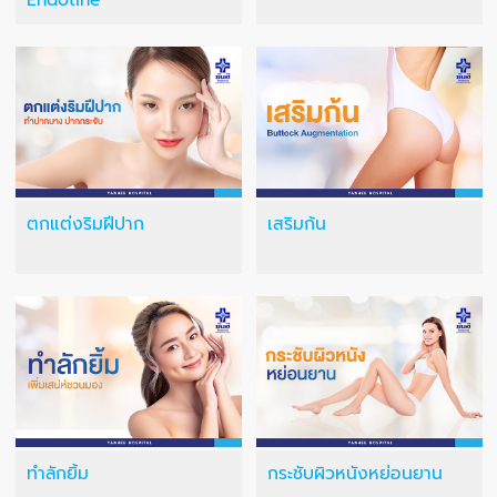
Endotine
ตกแต่งริมฝีปาก
เสริมก้น
ทำลักยิ้ม
กระชับผิวหนังหย่อนยาน