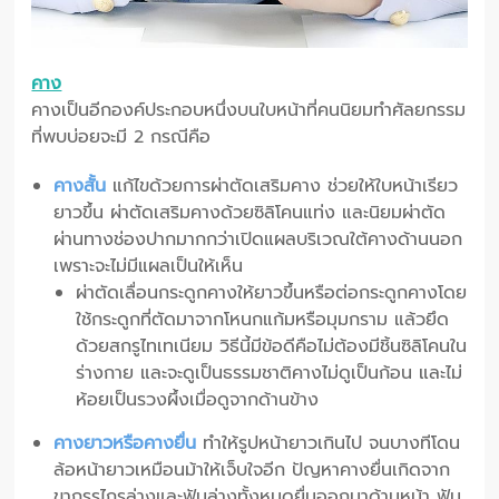
คาง
คางเป็นอีกองค์ประกอบหนึ่งบนใบหน้าที่คนนิยมทำศัลยกรรม
ที่พบบ่อยจะมี 2 กรณีคือ
คางสั้น
แก้ไขด้วยการผ่าตัดเสริมคาง ช่วยให้ใบหน้าเรียว
ยาวขึ้น ผ่าตัดเสริมคางด้วยซิลิโคนแท่ง และนิยมผ่าตัด
ผ่านทางช่องปากมากกว่าเปิดแผลบริเวณใต้คางด้านนอก
เพราะจะไม่มีแผลเป็นให้เห็น
ผ่าตัดเลื่อนกระดูกคางให้ยาวขึ้นหรือต่อกระดูกคางโดย
ใช้กระดูกที่ตัดมาจากโหนกแก้มหรือมุมกราม แล้วยึด
ด้วยสกรูไทเทเนียม วิธีนี้มีข้อดีคือไม่ต้องมีชิ้นซิลิโคนใน
ร่างกาย และจะดูเป็นธรรมชาติคางไม่ดูเป็นก้อน และไม่
ห้อยเป็นรวงผึ้งเมื่อดูจากด้านข้าง
คางยาวหรือคางยื่น
ทำให้รูปหน้ายาวเกินไป จนบางทีโดน
ล้อหน้ายาวเหมือนม้าให้เจ็บใจอีก ปัญหาคางยื่นเกิดจาก
ขากรรไกรล่างและฟันล่างทั้งหมดยื่นออกมาด้านหน้า ฟัน