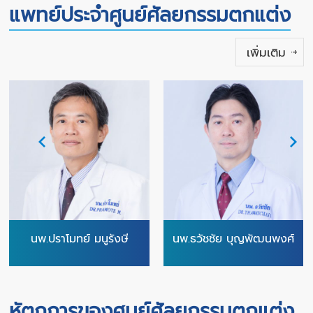
แพทย์ประจำศูนย์ศัลยกรรมตกแต่ง
เพิ่มเติม
นพ.ปราโมทย์ มนูรังษี
นพ.ธวัชชัย บุญพัฒนพงศ์
หัตถการของศูนย์ศัลยกรรมตกแต่ง