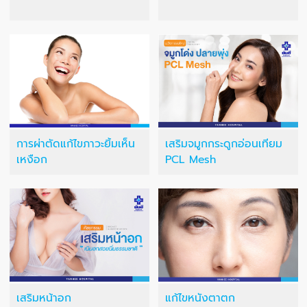
การผ่าตัดแก้ไขภาวะยิ้มเห็น
เสริมจมูกกระดูกอ่อนเทียม
เหงือก
PCL Mesh
เสริมหน้าอก
แก้ไขหนังตาตก