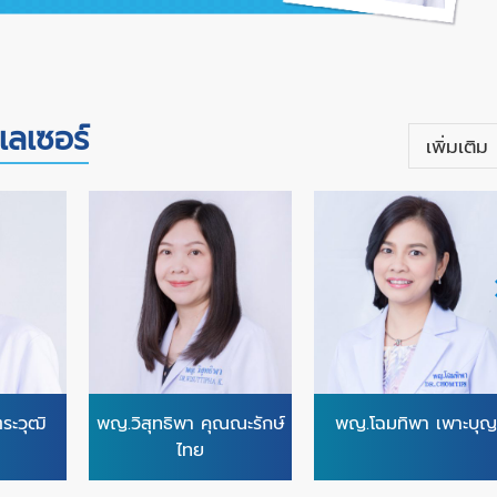
เลเซอร์
เพิ่มเติม
ระวุฒิ
พญ.วิสุทธิพา คุณณะรักษ์
พญ.โฉมทิพา เพาะบุญ
ไทย