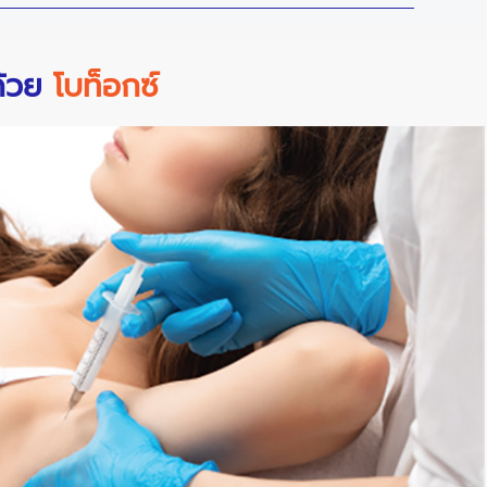
ด้วย
โบท็อกซ์