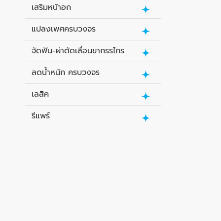
เสริมหน้าอก
แปลงเพศครบวงจร
จัดฟัน-ผ่าตัดเลื่อนขากรรไกร
ลดน้ำหนัก ครบวงจร
เลสิค
รีแพร์