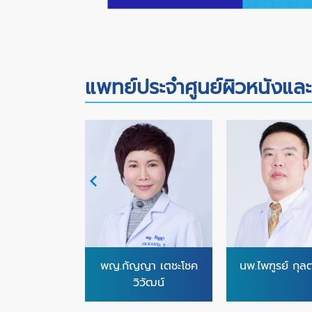
แพทย์ประจำศูนย์ผิวหนังและ
ดี พิศูทธินุ
พญ.กัญญา เตชะโชค
นพ.ไพฑูรย์ กุลต
าสตร์
วิวัฒน์