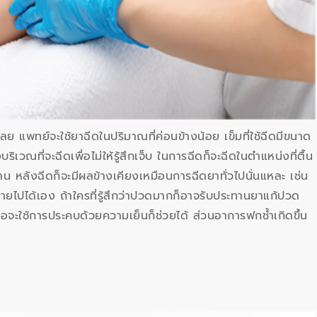
กเลย แพทย์จะใช้ยาฉีดในปริมาณที่ค่อนข้างน้อย เข็มที่ใช้ฉีดมีขนาด
เวณที่จะฉีดเพื่อไม่ให้รู้สึกเจ็บ ในการฉีดก็จะฉีดในตำแหน่งที่ตื้น
่นาน หลังฉีดก็จะมีผลข้างเคียงเหมือนการฉีดยาทั่วไปนั่นแหละ เช่น
ายไปได้เอง ถ้าใครที่รู้สึกว่าปวดมากก็อาจรับประทานยาแก้ปวด
อจะใช้การประคบด้วยความเย็นก็ช่วยได้ ส่วนอาการฟกช้ำเกิดขึ้น