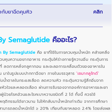
กับยาฉีดคุมหิว
คลิก
By Semaglutide
คืออะไร?
m By Semaglutide
คือ ยาที่ใช้ในการควบคุมน้ำหนัก คล้ายคลึง
วบคุมความอยากอาหาร กระตุ้นให้ร่างกายรู้ความอิ่ม กระตุ้นการ
้คงที่ ลดการหลั่งกลูคากอน และชะลอการเคลื่อนตัวของอาหารใน
่งขึ้น มาในรูปแบบปากกาฉีดยา ภายในบรรจุสาร
‘เซมากลูไทด์’
บน้ำตาลในกระแสเลือด ลดความหิว กระตุ้นความรู้สึกอิ่มจาก
าพหัวใจและหลอดเลือด ผ่านการรับรองจากองค์การอาหารและยา
้ป่วยโรคอ้วนและโรคเบาหวานชนิดที่ 2 ได้ ทั้งนี้ ควรใช้
พฤติกรรมได้ยาวนาน ไม่ให้กลับมาน้ำหนักเท่าเดิม จากการศึกษา
ข้สามารถลดน้ำหนักได้ ≥ 20% เทียบกับยาหลอด 2.4% โดยส่งผล