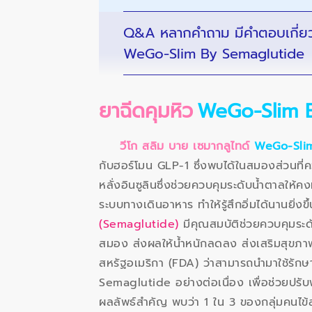
Q&A หลากคำถาม มีคำตอบเกี่ยว
WeGo-Slim By Semaglutide
ยาฉีดคุมหิว
WeGo-Slim 
วีโก สลิม บาย เซมากลูไทด์
WeGo-Sli
กับฮอร์โมน GLP-1 ซึ่งพบได้ในสมองส่วนที่ค
หลั่งอินซูลินซึ่งช่วยควบคุมระดับน้ำตาลให
ระบบทางเดินอาหาร ทำให้รู้สึกอิ่มได้นานยิ
(Semaglutide)
มีคุณสมบัติช่วยควบคุมระดั
สมอง ส่งผลให้น้ำหนักลดลง ส่งเสริมสุขภ
สหรัฐอเมริกา (FDA) ว่าสามารถนำมาใช้รักษาผู
Semaglutide อย่างต่อเนื่อง เพื่อช่วยปรับ
ผลลัพธ์สำคัญ พบว่า 1 ใน 3 ของกลุ่มคนไ