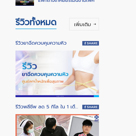
แพ็กเกจเทคฮอร์โมนข้ามเพศ
รีวิวทั้งหมด
เพิ่มเติม
รีวิวยาฉีดควบคุมความหิว
รีวิวพลีชีพ ลด 5 กิโล ใน 1 เดือน