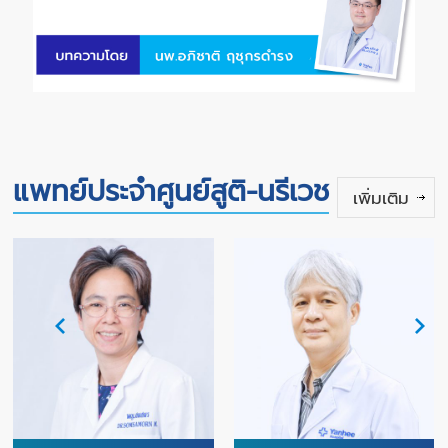
แพทย์ประจำศูนย์สูติ-นรีเวช
เพิ่มเติม