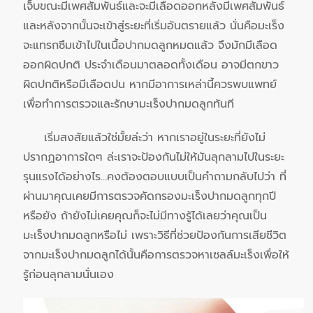
เจ็บขณะมีเพศสัมพันธ์และจะมีเลือดออกหลังมีเพศสัมพันธ์
และหลังจากนั้นจะเข้าสู่ระยะที่เริ่มอันตรายแล้ว นั่นคือมะเร็ง
จะแทรกซึมเข้าไปในเนื้อปากมดลูกหมดแล้ว จึงมักมีเลือด
ออกผิดปกติ ประจำเดือนมาตลอดทั้งเดือน อาจมีตกขาว
ผิดปกติหรือมีเลือดปน หากมีอาการเหล่านี้ควรพบแพทย์
เพื่อทำการตรวจและรักษามะเร็งปากมดลูกทันที
เริ่มสงสัยแล้วใช่มั้ยล่ะว่า หากเราอยู่ในระยะที่ยังไม่
ปรากฏอาการใดๆ ล่ะเราจะป้องกันไม่ให้มันลุกลามไปในระยะ
รุนแรงได้อย่างไร…คงต้องตอบแบบเป็นคำถามกลับไปว่า ที่
ผ่านมาคุณเคยมีการตรวจคัดกรองมะเร็งปากมดลูกทุกปี
หรือยัง ถ้ายังไม่เคยคุณก็จะไม่มีทางรู้ได้เลยว่าคุณเป็น
มะเร็งปากมดลูกหรือไม่ เพราะวิธีที่ช่วยป้องกันการเสียชีวิต
จากมะเร็งปากมดลูกได้นั้นคือการตรวจหาเซลล์มะเร็งเพื่อให้
รู้ก่อนลุกลามนั่นเอง