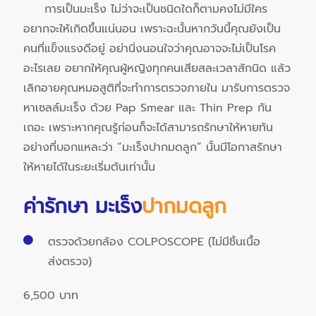
การเป็นมะเร็ง ไม่ว่าจะเป็นชนิดใดก็ตามคงไม่มีใคร
อยากจะให้เกิดขึ้นแน่นอน เพราะฉะนั้นหากวันนี้คุณยังเป็น
คนที่แข็งแรงดีอยู่ อย่านิ่งนอนใจว่าคุณอาจจะไม่เป็นโรค
อะไรเลย อยากให้คุณผู้หญิงทุกคนเสียสละเวลาสักนิด แล้ว
เลิกอายคุณหมอสูติที่จะทำการตรวจภายใน มารับการตรวจ
หาเซลล์มะเร็ง ด้วย Pap Smear และ Thin Prep กัน
เถอะ เพราะหากคุณรู้ก่อนก็จะได้สามารถรักษาให้หายทัน
อย่างที่บอกแหละว่า “มะเร็งปากมดลูก” นั้นมีโอกาสรักษา
ให้หายได้ในระยะเริ่มต้นเท่านั้น
ค่ารักษา มะเร็ง
ปากมดลูก
ตรวจด้วยกล้อง COLPOSCOPE (ไม่มีชิ้นเนื้อ
ส่งตรวจ)
6,500 บาท