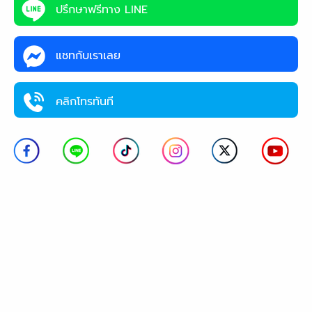
ปรึกษาฟรีทาง LINE
แชทกับเราเลย
คลิกโทรทันที