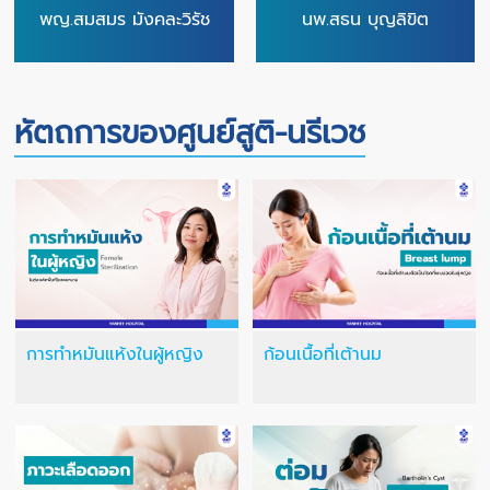
พญ.สมสมร มังคละวิรัช
นพ.สธน บุญลิขิต
หัตถการของศูนย์สูติ-นรีเวช
การทำหมันแห้งในผู้หญิง
ก้อนเนื้อที่เต้านม