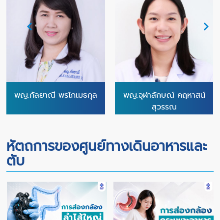
พญ.กัลยาณี พรโกเมธกุล
พญ.จุฬาลักษณ์ คฤหาสน์
สุวรรณ
หัตถการของศูนย์ทางเดินอาหารและ
ตับ