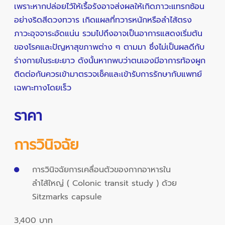
เพราะหากปล่อยไว้ให้เรื้อรังอาจส่งผลให้เกิดภาวะแทรกซ้อน
อย่างริดสีดวงทวาร เกิดแผลที่ทวารหนักหรือลำไส้ตรง
ภาวะอุจจาระอัดแน่น รวมไปถึงอาจเป็นอาการแสดงเริ่มต้น
ของโรคและปัญหาสุขภาพต่าง ๆ ตามมา ซึ่งไม่เป็นผลดีกับ
ร่างกายในระยะยาว ดังนั้นหากพบว่าตนเองมีอาการท้องผูก
ติดต่อกันควรเข้ามาตรวจเช็คและเข้ารับการรักษากับแพทย์
เฉพาะทางโดยเร็ว
ราคา
การวินิจฉัย
การวินิจฉัยการเคลื่อนตัวของกากอาหารใน
ลำไส้ใหญ่ ( Colonic transit study ) ด้วย
Sitzmarks capsule
3,400 บาท