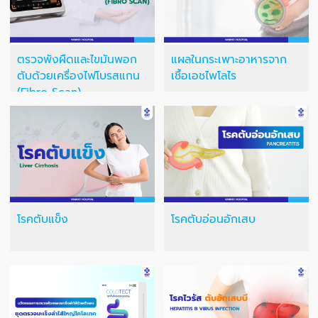
ตรวจพังผืดและไขมันพอก
แผลในกระเพาะอาหารจาก
ตับด้วยเครื่องไฟโบรสแกน
เชื้อเอชไพโลไร
(Fibro Scan)
โรคตับแข็ง
โรคตับอ่อนอักเสบ