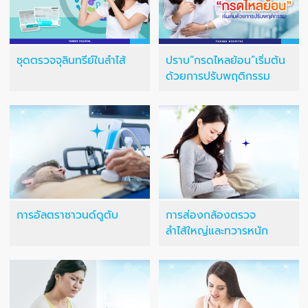
ชุดตรวจจุลินทรีย์ในลำไส้
ปราบ“กรดไหลย้อน”เริ่มต้น
ด้วยการปรับพฤติกรรม
การอัลตราซาวนด์ดูตับ
การส่องกล้องตรวจ
ลำไส้ใหญ่และทวารหนัก