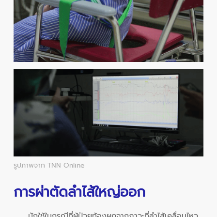
รูปภาพจาก TNN Online
การผ่าตัดลำไส้ใหญ่ออก
มักใช้ในกรณีที่ผู้ป่วยท้องผูกจากภาวะที่ลำไส้เคลื่อนไหว