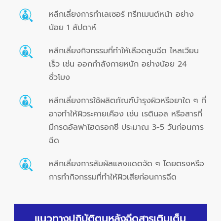
หลีกเลี่ยงการทำเลเซอร์ ทรีทเมนต์หน้า อย่าง
น้อย 1 สัปดาห์
หลีกเลี่ยงกิจกรรมที่ทำให้เลือดสูบฉีด ไหลเวียน
เร็ว เช่น ออกกำลังกายหนัก อย่างน้อย 24
ชั่วโมง
หลีกเลี่ยงการใช้ผลิตภัณฑ์บำรุงผิวหรือยาใด ๆ ที่
อาจทำให้ผิวระคายเคือง เช่น เรตินอล หรือสารที่
มีกรดอัลฟาไฮดรอกซี ประมาณ 3-5 วันก่อนการ
ฉีด
หลีกเลี่ยงการสัมผัสแสงแดดจัด ๆ โดยตรงหรือ
การทำกิจกรรมที่ทำให้ผิวเสียก่อนการฉีด
แนวทางปฏิบัติตนหลังฉีดสารเติมเต็ม