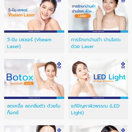
วี-บีม เลเซอร์ (Vbeam
การรักษาปานดำ ปานโอตะ
Laser)
ด้วย Laser
ลดเหงื่อ ลดกลิ่นตัว ด้วยโบ
แก้ปัญหาผิวพรรณ (LED
ท็อกซ์
Light)