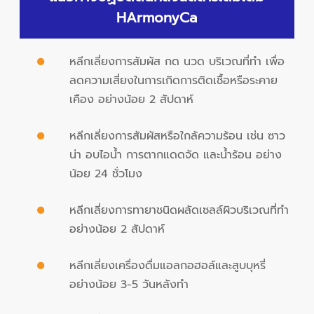
HArmonyCa
หลีกเลี่ยงการสัมผัส กด นวด บริเวณที่ทำ เพื่อ
ลดความเสี่ยงในการเกิดการติดเชื้อหรือระคาย
เคือง อย่างน้อย 2 สัปดาห์
หลีกเลี่ยงการสัมผัสหรือใกล้ความร้อน เช่น ซาว
น่า อบไอน้ำ การตากแดดจัด และน้ำร้อน อย่าง
น้อย 24 ชั่วโมง
หลีกเลี่ยงการทายาชนิดผลัดเซลล์ผิวบริเวณที่ทำ
อย่างน้อย 2 สัปดาห์
หลีกเลี่ยงเครื่องดื่มแอลกอฮอล์และสูบบุหรี่
อย่างน้อย 3-5 วันหลังทำ