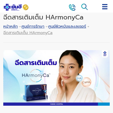
ฉีดสารเติมเต็ม HArmonyCa
หน้าหลัก
ศูนย์การรักษา
ศูนย์ผิวหนังและเลเซอร์
ฉีดสารเติมเต็ม HArmonyCa