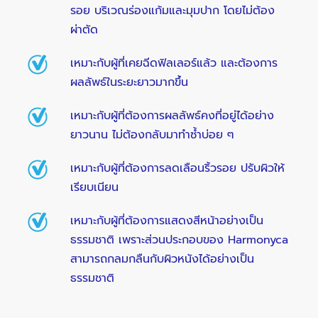
รอย บริเวณร่องแก้มและมุมปาก โดยไม่ต้อง
ผ่าตัด
เหมาะกับผู้ที่เคยฉีดฟิลเลอร์แล้ว และต้องการ
ผลลัพธ์ในระยะยาวมากขึ้น
เหมาะกับผู้ที่ต้องการผลลัพธ์คงที่อยู่ได้อย่าง
ยาวนาน ไม่ต้องกลับมาทำซ้ำบ่อย ๆ
เหมาะกับผู้ที่ต้องการลดเลือนริ้วรอย ปรับผิวให้
เรียบเนียน
เหมาะกับผู้ที่ต้องการแสดงสีหน้าอย่างเป็น
ธรรมชาติ เพราะส่วนประกอบของ Harmonyca
สามารถกลมกลืนกับผิวหนังได้อย่างเป็น
ธรรมชาติ