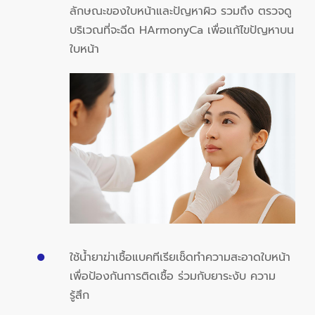
ลักษณะของใบหน้าและปัญหาผิว รวมถึง ตรวจดู
บริเวณที่จะฉีด HArmonyCa เพื่อแก้ไขปัญหาบน
ใบหน้า
ใช้น้ำยาฆ่าเชื้อแบคทีเรียเช็ดทำความสะอาดใบหน้า
เพื่อป้องกันการติดเชื้อ ร่วมกับยาระงับ ความ
รู้สึก