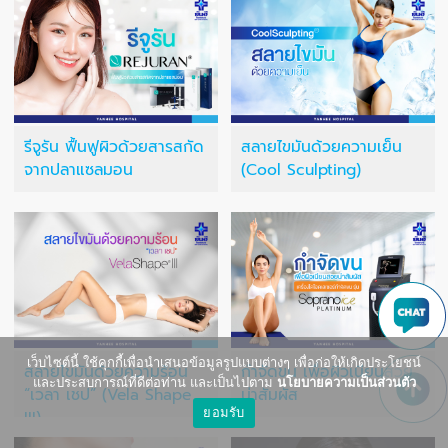
รีจูรัน ฟื้นฟูผิวด้วยสารสกัด
สลายไขมันด้วยความเย็น
จากปลาแซลมอน
(Cool Sculpting)
เว็บไซต์นี้ ใช้คุกกี้เพื่อนำเสนอข้อมูลรูปแบบต่างๆ เพื่อก่อให้เกิดประโยชน์
สลายไขมันด้วยความร้อน
กำจัดขน เพื่อผิวเนียนสวย
และประสบการณ์ที่ดีต่อท่าน และเป็นไปตาม
นโยบายความเป็นส่วนตัว
“เวลา เชป” (Vela Shape
น่าสัมผัส
ยอมรับ
III)