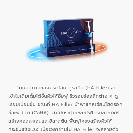
โดยอนุภาคของกรดไฮยาลูรอนิก (HA filler) จะ
เข้าไปเติมเต็มใต้ชั้นผิวให้อิ่มฟู ริ้วรอยร่องลึกต่าง ๆ ดู
เรียบเนียนขึ้น ขณะที่ HA Filler นำพาแคลเซียมไฮดรอก
ซีอะพาไทต์ (CaHA) เข้าไปกระตุ้นเซลล์ไฟโบรบลาสต์ให้
สร้างคอลลาเจนและอีลาสติน ฟื้นฟูโครงสร้างผิวให้
กระชับแข็งแรง เมื่อเวลาผ่านไป HA Filler จะสลายตัว