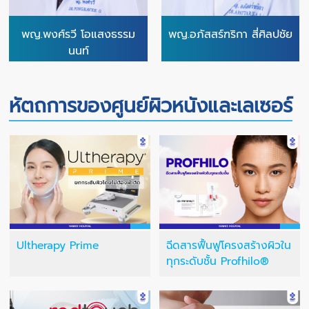
พญ.พงศ์รวี โอแสงธรรม
พญ.อภัสสร์ฑริกา สี่ศิลปชัย
นนท์
หัตถการของศูนย์ผิวหนังและเลเซอร์
Ultherapy Prime
ฉีดสารฟื้นฟูโครงสร้างผิวใน
ทุกระดับชั้น Profhilo®