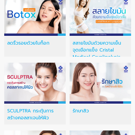
ลดริ้วรอยด้วยโบท็อก
สลายไขมันด้วยความเย็น
จุดเยือกแข็ง Cristal
Medical Cryolipolysis
SCULPTRA กระตุ้นการ
รักษาสิว
สร้างคอลลาเจนให้ผิว