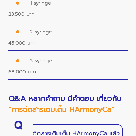
1 syringe
23,500 บาท
2 syringe
45,000 บาท
3 syringe
68,000 บาท
Q&A หลากคำถาม มีคำตอบ เกี่ยวกับ
“การฉีดสารเติมเต็ม HArmonyCa”
ฉีดสารเติมเต็ม HArmonyCa แล้ว