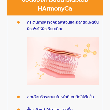
HArmonyCa
กระตุ้นการสร้างคอลลาเจนและอีลาสตินใต้ชั้น
ผิวเพื่อให้ผิวเรียบเนียน
ลดเลือนริ้วรอยบนใบหน้าที่เคยลึกให้ตื้นขึ้น
ฟื้นฟูผิวหน้าให้ดูอ่อนเยาว์ขึ้น