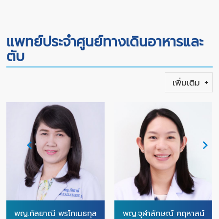
แพทย์ประจำศูนย์ทางเดินอาหารและ
ตับ
เพิ่มเติม
พญ.กัลยาณี พรโกเมธกุล
พญ.จุฬาลักษณ์ คฤหาสน์