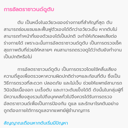
การอัลตราซาวนด์ดูตับ
ตับ เป็นหนึ่งในอวัยวะของร่างกายที่สำคัญที่สุด ตับ
สามารถซ่อมแซมและฟื้นฟูตัวเองได้ดีกว่าอวัยวะอื่น หากตับไม่
สามารถทำหน้าที่ของตัวเองได้เป็นปกติ จะทำให้เกิดผลเสียต่อ
ร่างกายได้ เพราะฉะนั้นการอัลตราซาวนด์ดูตับ เป็นการตรวจเช็ค
สุขภาพตับที่ช่วยให้หลายๆ คนสามารถตรวจดูได้ว่าตับยังทำงาน
เป็นปกติหรือไม่
การอัลตราซาวนด์ดูตับ เป็นการตรวจโดยใช้คลื่นเสียง
ความถี่สูงเพื่อตรวจหาความผิดปกติต่างๆและก้อนที่ตับ ซึ่งเป็น
วิธีการตรวจที่สะดวก ปลอดภัย และไม่เจ็บ ช่วยให้แพทย์สามารถ
วินิจฉัยเนื้องอก มะเร็งตับ และภาวะตับแข็งได้ดี ดังนั้นในกลุ่มผู้ที่
มีความเสี่ยงสูงรวมไปถึงบุคคลทั่วไปจึงควรได้รับการตรวจ
อัลตราซาวนด์เพื่อเป็นการป้องกัน ดูแล และรักษาโรคตับอย่าง
ถูกต้องภายใต้การดูแลจากแพทย์ผู้ชำนาญการ
สัญญาณเตือนหากตับเริ่มมีปัญหา