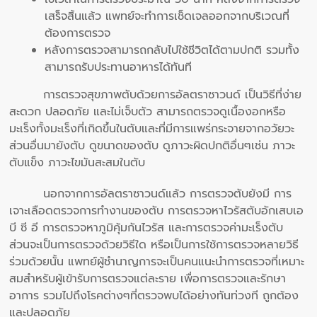
เสร็จสิ้นแล้ว แพทย์จะทำการเช็ดเจลออกจากบริเวณที่
ต้องการตรวจ
หลังการตรวจสามารถกลับไปใช้ชีวิตได้ตามปกติ รวมทั้ง
สามารถรับประทานอาหารได้ทันที
การตรวจสุขภาพตับด้วยการอัลตราซาวนด์ เป็นวิธีที่ง่าย
สะดวก ปลอดภัย และไม่เจ็บตัว สามารถตรวจดูเนื้องอกหรือ
มะเร็งทั้งมะเร็งที่เกิดขึ้นในตับและที่มีการแพร่กระจายจากอวัยวะ
ส่วนอื่นมายังตับ ดูขนาดของตับ ดูภาวะผิดปกติอื่นๆเช่น ภาวะ
ตับแข็ง ภาวะไขมันสะสมในตับ
นอกจากการอัลตราซาวนด์แล้ว การตรวจตับยังมี การ
เจาะเลือดตรวจการทำงานของตับ การตรวจหาไวรัสตับอักเสบเอ
บี ซี อี การตรวจหาภูมิคุ้มกันไวรัส และการตรวจค่ามะเร็งตับ
ส่วนจะเป็นการตรวจด้วยวิธีใด หรือเป็นการใช้การตรวจหลายวิธี
ร่วมด้วยนั้น แพทย์ผู้ชำนาญการจะเป็นคนแนะนำการตรวจที่เหมาะ
สมสำหรับผู้เข้ารับการตรวจแต่ละราย เพื่อการตรวจและรักษา
อาการ รวมไปถึงโรคต่างๆที่ตรวจพบได้อย่างทันท่วงที ถูกต้อง
และปลอดภัย