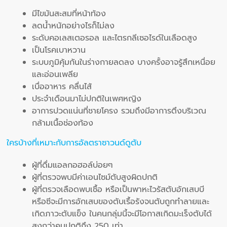
มีไขมันสะสมที่หน้าท้อง
ลดน้ำหนักอย่างไรก็ไม่ลง
ระดับคอเลสเตอรอล และไตรกลีเซอไรด์ในเลือดสูง
เป็นโรคเบาหวาน
ระบบภูมิคุ้มกันในร่างกายลดลง บางครั้งอาจรู้สึกเหนื่อย
และอ่อนเพลีย
เบื่ออาหาร คลื่นไส้
ประจำเดือนมาไม่ปกติในเพศหญิง
อาการปวดแน่นที่ชายโครง รวมถึงมีอาการตึงบริเวณ
กล้ามเนื้อช่องท้อง
ใครบ้างที่เหมาะกับการอัลตราซาวนด์ดูตับ
ผู้ที่ดื่มแอลกอฮอล์บ่อยๆ
ผู้ที่ตรวจพบมีค่าเอนไซม์ตับสูงผิดปกติ
ผู้ที่ตรวจเลือดพบเชื้อ หรือเป็นพาหะไวรัสตับอักเสบบี
หรือซีจะมีการอักเสบของตับเรื้อรังจนตับถูกทำลายและ
เกิดภาวะตับแข็ง ในคนกลุ่มนี้จะมีโอกาสเกิดมะเร็งตับได้
สูงกว่าคนปกติถึง 250 เท่า