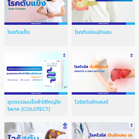
โรคตับแข็ง
โรคตับอ่อนอักเสบ
ชุดตรวจมะเร็งลำไส้ใหญ่โค
ไวรัสตับอักเสบบี
โลเทค (COLOTECT)