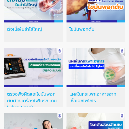
ติ่งเนื้อในลำไส้ใหญ่
ไขมันพอกตับ
ตรวจพังผืดและไขมันพอก
แผลในกระเพาะอาหารจาก
ตับด้วยเครื่องไฟโบรสแกน
เชื้อเอชไพโลไร
(Fibro Scan)