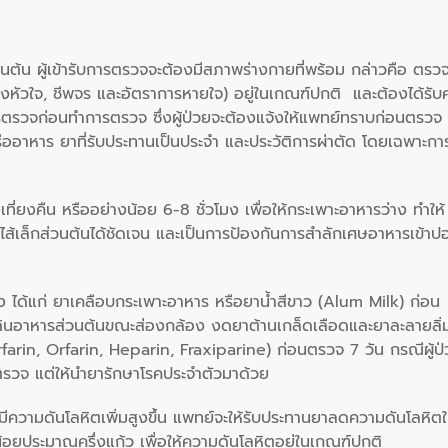
นต้น ผู้เข้ารับการตรวจจะต้องมีสภาพร่างกายที่พร้อม กล่าวคือ ตรว
หัวใจ, ชีพจร และอัตราการหายใจ) อยู่ในเกณฑ์ปกติ และต้องได้รับ
ตรวจก่อนทำการตรวจ ซึ่งผู้ป่วยจะต้องแจ้งให้แพทย์ทราบก่อนตรวจ
รืออาหาร ยาที่รับประทานเป็นประจำ และประวัติการผ่าตัด โดยเฉพาะกา
ที่ยงคืน หรืออย่างน้อย 6-8 ชั่วโมง เพื่อให้กระเพาะอาหารว่าง ทำให้
เล็กส่วนต้นได้ชัดเจน และเป็นการป้องกันการสำลักเศษอาหารเข้าป
ง ได้แก่ ยาเคลือบกระเพาะอาหาร หรือยาน้ำสีขาว (Alum Milk) ก่อน
ดินอาหารส่วนต้นขณะส่องกล้อง งดยาต้านเกล็ดเลือดและยาละลายลิ่
rfarin, Orfarin, Heparin, Fraxiparine) ก่อนตรวจ 7 วัน กรณีผู้ป
ตรวจ แต่ให้นำยารักษาโรคประจำตัวมาด้วย
ีความดันโลหิตเพิ่มสูงขึ้น แพทย์จะให้รับประทานยาลดความดันโลหิต
น้อยประมาณครึ่งแก้ว เพื่อให้ความดันโลหิตอยู่ในเกณฑ์ปกติ