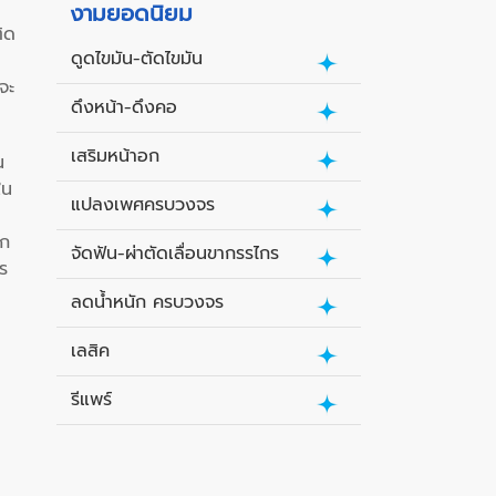
งามยอดนิยม
ิด
ดูดไขมัน-ตัดไขมัน
จะ
ดึงหน้า-ดึงคอ
เสริมหน้าอก
น
ใน
แปลงเพศครบวงจร
ึก
จัดฟัน-ผ่าตัดเลื่อนขากรรไกร
ร
ลดน้ำหนัก ครบวงจร
เลสิค
รีแพร์