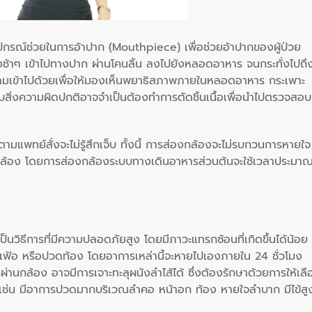
ุปกรณ์ช่วยในการอ้าปาก (Mouthpiece) เพื่อช่วยอ้าปากของผู้ป่วย
ช้าๆ เข้าไปทางปาก ผ่านโคนลิ้น ลงไปยังหลอดอาหาร จนกระทั่งไปถึ
ลมเข้าไปด้วยเพื่อให้มองเห็นพยาธิสภาพภายในหลอดอาหาร กระเพาะ
กพบสิ่งความผิดปกติอาจจำเป็นต้องทำการตัดชิ้นเนื้อเพื่อนำไปตรวจสอบ
มแพทย์สั่งจะไม่รู้สึกเจ็บ ทั้งนี้ การส่องกล้องจะไม่รบกวนการหายใจ 
ล้อง โดยการส่องกล้องระบบทางเดินอาหารส่วนต้นจะใช้เวลาประมา
นวิธีการที่มีความปลอดภัยสูง โดยมีภาวะแทรกซ้อนที่เกิดขึ้นได้น้อย
เฟ้อ หรือปวดท้อง โดยอาการเหล่านี้จะหายไปเองภายใน 24 ชั่วโมง
ผ่านกล้อง อาจมีการเจาะทะลุผนังลำไส้ได้ ซึ่งต้องรักษาด้วยการให้เล
ิ เช่น มีอาการปวดมากบริเวณลำคอ หน้าอก ท้อง หายใจลำบาก มีไข้สู