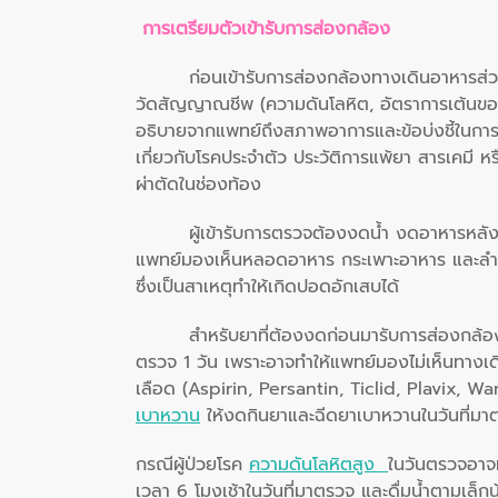
การเตรียมตัวเข้ารับการส่องกล้อง
ก่อนเข้ารับการส่องกล้องทางเดินอาหารส่ว
วัดสัญญาณชีพ (ความดันโลหิต, อัตราการเต้นของ
อธิบายจากแพทย์ถึงสภาพอาการและข้อบ่งชี้ในการ
เกี่ยวกับโรคประจำตัว ประวัติการแพ้ยา สารเคมี ห
ผ่าตัดในช่องท้อง
ผู้เข้ารับการตรวจต้องงดน้ำ งดอาหารหลังเ
แพทย์มองเห็นหลอดอาหาร กระเพาะอาหาร และลำไส้
ซึ่งเป็นสาเหตุทำให้เกิดปอดอักเสบได้
สำหรับยาที่ต้องงดก่อนมารับการส่องกล้อ
ตรวจ 1 วัน เพราะอาจทำให้แพทย์มองไม่เห็นทางเ
เลือด (Aspirin, Persantin, Ticlid, Plavix, Wa
เบาหวาน
ให้งดกินยาและฉีดยาเบาหวานในวันที่มา
กรณีผู้ป่วยโรค
ความดันโลหิตสูง
ในวันตรวจอาจม
เวลา 6 โมงเช้าในวันที่มาตรวจ และดื่มน้ำตามเล็ก