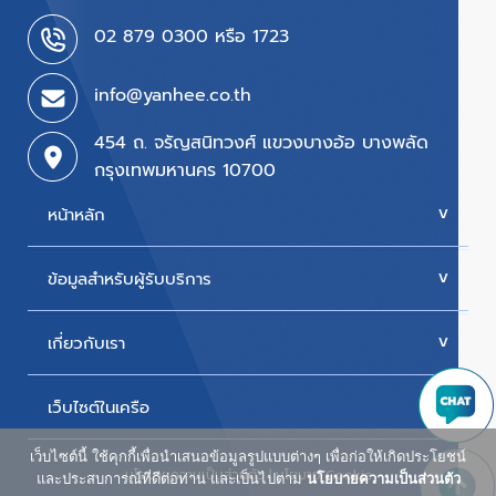
02 879 0300 หรือ 1723
info@yanhee.co.th
454 ถ. จรัญสนิทวงศ์ แขวงบางอ้อ บางพลัด
กรุงเทพมหานคร 10700
หน้าหลัก
ข้อมูลสำหรับผู้รับบริการ
บริการของเรา
ค่ารักษา
เกี่ยวกับเรา
นัดหมายแพทย์
โปรโมชั่น & แพ็กเกจ
ขั้นตอนการใช้สิทธิเบิกประกัน
เว็บไซต์ในเครือ
ประวัติโรงพยาบาล
สิทธิเบิกตรงข้าราชการ
วิสัยทัศน์และพันธกิจ
เว็บไซต์นี้ ใช้คุกกี้เพื่อนำเสนอข้อมูลรูปแบบต่างๆ เพื่อก่อให้เกิดประโยชน์
ศูนย์ผู้สูงอายุยันฮี
นโยบายความเป็นส่วนตัว
|
นโยบาย Cookie
ห้องพักผู้ป่วยใน
และประสบการณ์ที่ดีต่อท่าน และเป็นไปตาม
นโยบายความเป็นส่วนตัว