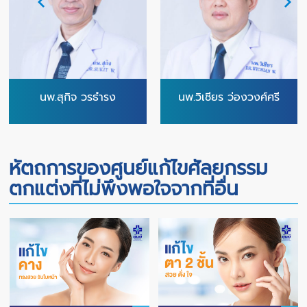
นพ.สุกิจ วรธำรง
นพ.วิเชียร ว่องวงศ์ศรี
หัตถการของศูนย์แก้ไขศัลยกรรม
ตกแต่งที่ไม่พึงพอใจจากที่อื่น