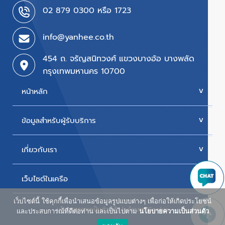
02 879 0300 หรือ 1723
info@yanhee.co.th
454 ถ. จรัญสนิทวงศ์ แขวงบางอ้อ บางพลัด
กรุงเทพมหานคร 10700
หน้าหลัก
ข้อมูลสำหรับผู้รับบริการ
บริการของเรา
ค่ารักษา
เกี่ยวกับเรา
นัดหมายแพทย์
โปรโมชั่น & แพ็กเกจ
ขั้นตอนการใช้สิทธิเบิกประกัน
เว็บไซต์ในเครือ
ประวัติโรงพยาบาล
สิทธิเบิกตรงข้าราชการ
วิสัยทัศน์และพันธกิจ
เว็บไซต์นี้ ใช้คุกกี้เพื่อนำเสนอข้อมูลรูปแบบต่างๆ เพื่อก่อให้เกิดประโยชน์
ศูนย์ผู้สูงอายุยันฮี
นโยบายความเป็นส่วนตัว
|
นโยบาย Cookie
ห้องพักผู้ป่วยใน
และประสบการณ์ที่ดีต่อท่าน และเป็นไปตาม
นโยบายความเป็นส่วนตัว
รางวัลแห่งความภาคภูมิใจ