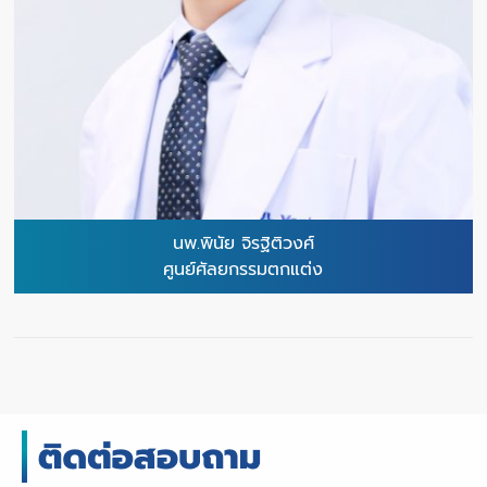
นพ.พินัย จิรฐิติวงศ์
ศูนย์ศัลยกรรมตกแต่ง