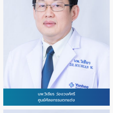
นพ.วิเชียร ว่องวงศ์ศรี
ศูนย์ศัลยกรรมตกแต่ง