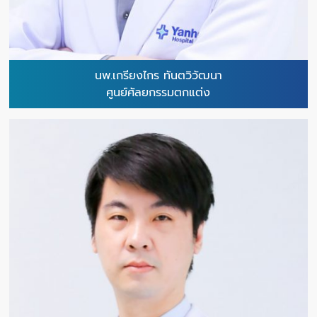
นพ.เกรียงไกร ทันตวิวัฒนา
ศูนย์ศัลยกรรมตกแต่ง