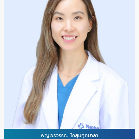
พญ.อรวรรณ โกสุมศุภมาลา