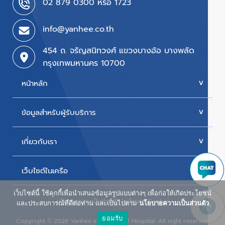
02 879 0300 หรือ 1723
info@yanhee.co.th
454 ถ. จรัญสนิทวงศ์ แขวงบางอ้อ บางพลัด
กรุงเทพมหานคร 10700
หน้าหลัก
ข้อมูลสำหรับผู้รับบริการ
บริการของเรา
ค่ารักษา
เกี่ยวกับเรา
นัดหมายแพทย์
โปรโมชั่น & แพ็กเกจ
ขั้นตอนการใช้สิทธิเบิกประกัน
เว็บไซต์ในเครือ
ประวัติโรงพยาบาล
สิทธิเบิกตรงข้าราชการ
วิสัยทัศน์และพันธกิจ
เว็บไซต์นี้ ใช้คุกกี้เพื่อนำเสนอข้อมูลรูปแบบต่างๆ เพื่อก่อให้เกิดประโยชน์
ศูนย์ผู้สูงอายุยันฮี
นโยบายความเป็นส่วนตัว
|
นโยบาย Cookie
ห้องพักผู้ป่วยใน
และประสบการณ์ที่ดีต่อท่าน และเป็นไปตาม
นโยบายความเป็นส่วนตัว
รางวัลแห่งความภาคภูมิใจ
ยอมรับ
น้ำดื่ม ยันฮี วิตามิน วอเตอร์
Copyright
2026 Yanhee International Hospital. All right reserved
©