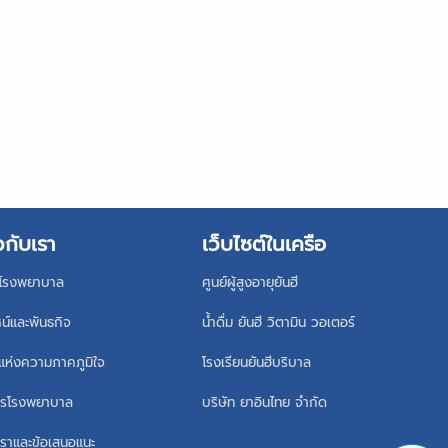
วกับเรา
เว็บไซต์ในเครือ
ิโรงพยาบาล
ศูนย์ผู้สูงอายุยันฮี
ศน์และพันธกิจ
น้ำดื่ม ยันฮี วิตามิน วอเตอร์
แห่งความภาคภูมิใจ
โรงเรียนยันฮีบริบาล
หารโรงพยาบาล
บริษัท ยาอินไทย จำกัด
เราและข้อเสนอแนะ