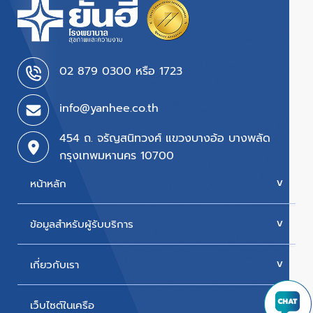
02 879 0300 หรือ 1723
info@yanhee.co.th
454 ถ. จรัญสนิทวงศ์ แขวงบางอ้อ บางพลัด
กรุงเทพมหานคร 10700
หน้าหลัก
ข้อมูลสำหรับผู้รับบริการ
บริการของเรา
ค่ารักษา
เกี่ยวกับเรา
นัดหมายแพทย์
โปรโมชั่น & แพ็กเกจ
ขั้นตอนการใช้สิทธิเบิกประกัน
เว็บไซต์ในเครือ
ประวัติโรงพยาบาล