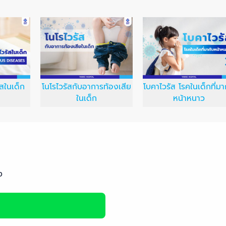
ัสในเด็ก
โนโรไวรัสกับอาการท้องเสีย
โบคาไวรัส โรคในเด็กที่มา
ในเด็ก
หน้าหนาว
ง