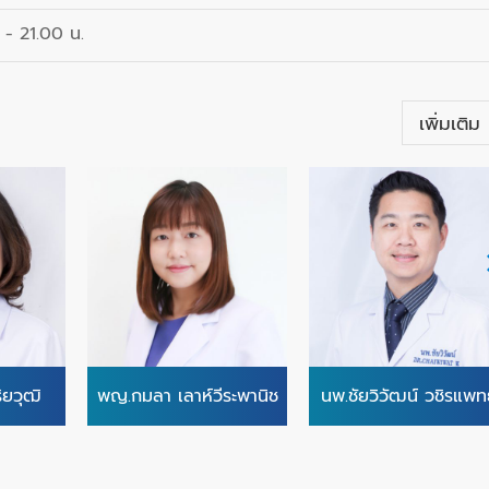
 - 21.00 น.
เพิ่มเติม
ิยวุฒิ
พญ.กมลา เลาห์วีระพานิช
นพ.ชัยวิวัฒน์ วชิรแพท