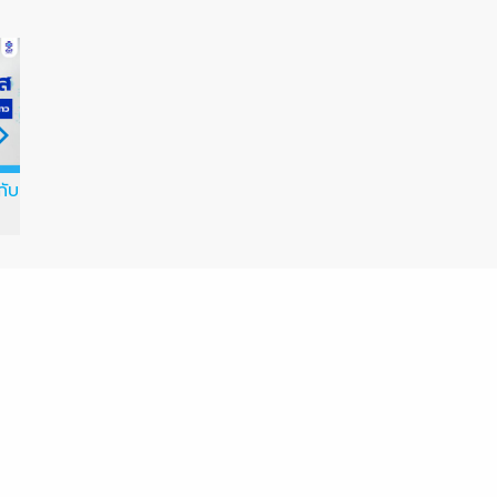
กับ
โรคเฮอร์แปงไจนา
อันตรายของบุหรี่ไฟฟ้าต่อ
เด็ก