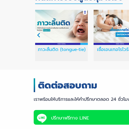
ทารกแรกเกิด
ภาวะลิ้นติด (tongue-tie)
เชื้อเอนเทอโรไวร
เราพร้อมให้บริการและให้คำปรึกษาตลอด 24 ชั่วโม
ปรึกษาฟรีทาง LINE