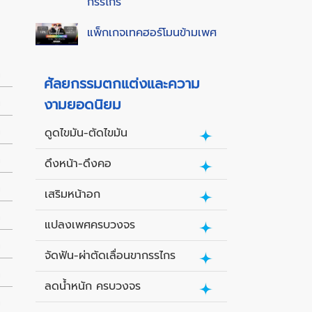
กรรไกร
แพ็กเกจเทคฮอร์โมนข้ามเพศ
ท
ศัลยกรรมตกแต่งและความ
งามยอดนิยม
ท
ท
ดูดไขมัน-ตัดไขมัน
ท
ดึงหน้า-ดึงคอ
ท
เสริมหน้าอก
ท
แปลงเพศครบวงจร
ท
จัดฟัน-ผ่าตัดเลื่อนขากรรไกร
ท
ลดน้ำหนัก ครบวงจร
ท