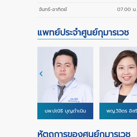
จันทร์-อาทิตย์
07.00 น.
แพทย์ประจำศูนย์กุมารเวช
 งามมงคลรัตน์
นพ.ปณิธิ บุญดำเนิน
พญ.วิจิตร อิสร
หัตถการของศูนย์กุมารเวช