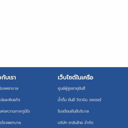
วกับเรา
เว็บไซต์ในเครือ
ิโรงพยาบาล
ศูนย์ผู้สูงอายุยันฮี
ศน์และพันธกิจ
น้ำดื่ม ยันฮี วิตามิน วอเตอร์
แห่งความภาคภูมิใจ
โรงเรียนยันฮีบริบาล
หารโรงพยาบาล
บริษัท ยาอินไทย จำกัด