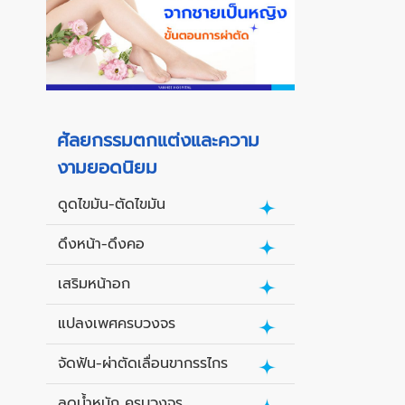
ศัลยกรรมตกแต่งและความ
งามยอดนิยม
ดูดไขมัน-ตัดไขมัน
ดึงหน้า-ดึงคอ
เสริมหน้าอก
แปลงเพศครบวงจร
จัดฟัน-ผ่าตัดเลื่อนขากรรไกร
ลดน้ำหนัก ครบวงจร