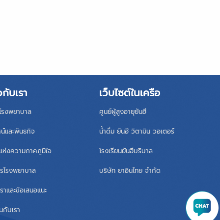
วกับเรา
เว็บไซต์ในเครือ
ิโรงพยาบาล
ศูนย์ผู้สูงอายุยันฮี
ศน์และพันธกิจ
น้ำดื่ม ยันฮี วิตามิน วอเตอร์
แห่งความภาคภูมิใจ
โรงเรียนยันฮีบริบาล
หารโรงพยาบาล
บริษัท ยาอินไทย จำกัด
เราและข้อเสนอแนะ
นกับเรา