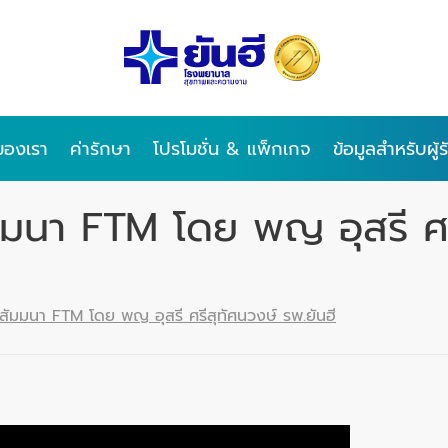
ของเรา
ค่ารักษา
โปรโมชั่น & แพ็กเกจ
ข้อมูลสำหรับผู้
มนา FTM โดย พญ อุสรี ศรี
สัมมนา FTM โดย พญ อุสรี ศรีสุทัศนวงษ์ รพ.ยันฮี