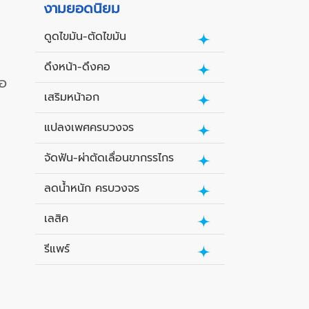
งามยอดนิยม
ะ
ดูดไขมัน-ตัดไขมัน
ดึงหน้า-ดึงคอ
่อ
เสริมหน้าอก
แปลงเพศครบวงจร
จัดฟัน-ผ่าตัดเลื่อนขากรรไกร
ลดน้ำหนัก ครบวงจร
เลสิค
รีแพร์