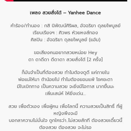
เพลง สวยสั่งได้ – Yanhee Dance
คำร้อง/ทำนอง : กสิ นิพัฒน์ศิริผล, อัจฉริยา ดุลยไพบูลย์
เรียบเรียงฯ : ศิวพร ห้วยหงส์ทอง
ศิลปิน : อัจฉริยา ดุลยไพบูลย์ (แอ้ม)
ขอเสียงคนอยากสวยหน่อย Hey
ดา ดาดีดา ดีดาดา สวยสั่งได้ [2 ครั้ง]
ก็มันจำเป็นที่ต้องสวย ทำไมต้องดูดี แค่ภายใน
พ่อแม่ให้มา ถ้าน้อยไป ทำไมต้องยอมแพ้ โชคชะตา
มีใบเบิกทาง เป็นความสวย จะยิ่งมีโอกาส มากขึ้นนะ
เพิ่มเสน่ห์ ให้ยิ่งเด่น…
สวย เพื่อตัวเอง เพื่อผู้คน เพื่อโลกนี้ ความสวยเป็นสิทธิ์ ที่ผู้
หญิงพึงจะมี
บอกลาความไม่มั่นใจ ถูกใครว่า..ไม่สวยสักที ต้องสวยเดี๋ยวนี้
ต้องสวย ต้องสวย จะไม่รอ