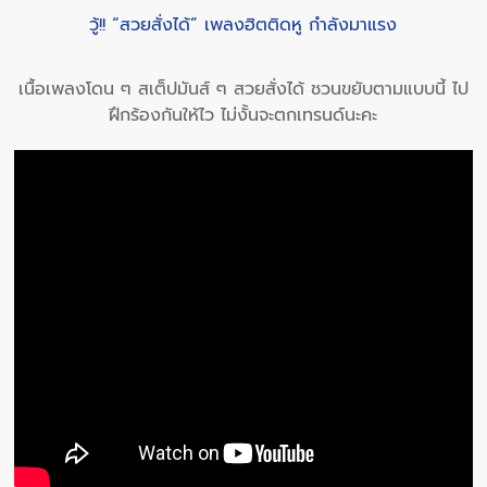
วู้!! “สวยสั่งได้” เพลงฮิตติดหู กำลังมาแรง
เนื้อเพลงโดน ๆ สเต็ปมันส์ ๆ สวยสั่งได้ ชวนขยับตามแบบนี้ ไป
ฝึกร้องกันให้ไว ไม่งั้นจะตกเทรนด์นะคะ