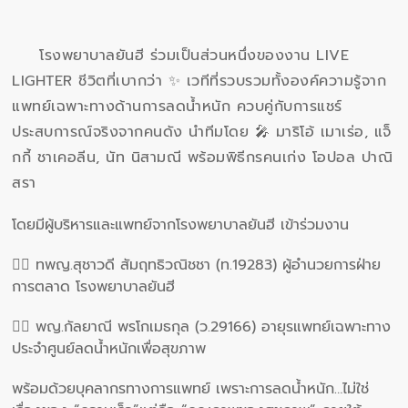
โรงพยาบาลยันฮี ร่วมเป็นส่วนหนึ่งของงาน LIVE
LIGHTER ชีวิตที่เบากว่า ✨ เวทีที่รวบรวมทั้งองค์ความรู้จาก
แพทย์เฉพาะทางด้านการลดน้ำหนัก ควบคู่กับการแชร์
ประสบการณ์จริงจากคนดัง นำทีมโดย 🎤 มาริโอ้ เมาเร่อ, แจ็
กกี้ ชาเคอลีน, นัท นิสามณี พร้อมพิธีกรคนเก่ง โอปอล ปาณิ
สรา
โดยมีผู้บริหารและแพทย์จากโรงพยาบาลยันฮี เข้าร่วมงาน
👩‍⚕️ ทพญ.สุชาวดี สัมฤทธิวณิชชา (ท.19283) ผู้อำนวยการฝ่าย
การตลาด โรงพยาบาลยันฮี
👩‍⚕️ พญ.กัลยาณี พรโกเมธกุล (ว.29166) อายุรแพทย์เฉพาะทาง
ประจำศูนย์ลดน้ำหนักเพื่อสุขภาพ
พร้อมด้วยบุคลากรทางการแพทย์ เพราะการลดน้ำหนัก…ไม่ใช่