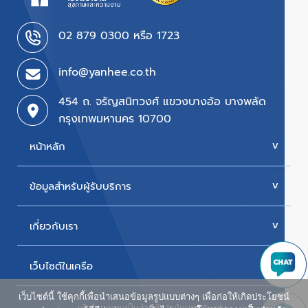
02 879 0300 หรือ 1723
info@yanhee.co.th
454 ถ. จรัญสนิทวงศ์ แขวงบางอ้อ บางพลัด
กรุงเทพมหานคร 10700
หน้าหลัก
ข้อมูลสำหรับผู้รับบริการ
บริการของเรา
ค่ารักษา
เกี่ยวกับเรา
นัดหมายแพทย์
โปรโมชั่น & แพ็กเกจ
ขั้นตอนการใช้สิทธิเบิกประกัน
เว็บไซต์ในเครือ
ประวัติโรงพยาบาล
สิทธิเบิกตรงข้าราชการ
วิสัยทัศน์และพันธกิจ
เว็บไซต์นี้ ใช้คุกกี้เพื่อนำเสนอข้อมูลรูปแบบต่างๆ เพื่อก่อให้เกิดประโยชน์
ศูนย์ผู้สูงอายุยันฮี
นโยบายความเป็นส่วนตัว
|
นโยบาย Cookie