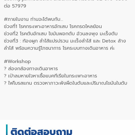
ต่อ 57979
#ภายในงาน ท่านจะได้พบกับ…
ช่วงที่1 โรคกระเพาะอาหารอักเสบ โรคกรดไหลย้อน
ช่วงที่2 โรคตับอักเสบ ไขมันพอกตับ อ้วนลงพุง มะเร็งตับ
ช่วงที่3 : ท้องผูก ลำไส้แปรปรวน มะเร็งลำไส้ และ Detox ล้าง
ลำไส้ พร้อมความรู้โภชนาการ โรคระบบทางเดินอาหาร ค่ะ
#Workshop
? ส่องกล้องทางเดินอาหาร
? เป่าลมหายใจหาเชื้อแบคทีเรียในกระเพาะอาหาร
? ไฟโบรสแกน ตรวจหาภาวะพังผืดในตับและปริมาณไขมันในตับ