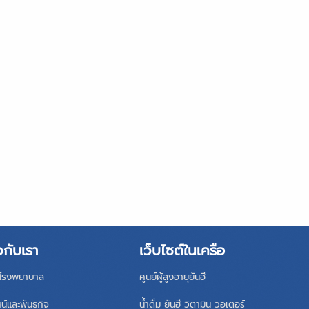
วกับเรา
เว็บไซต์ในเครือ
ิโรงพยาบาล
ศูนย์ผู้สูงอายุยันฮี
ศน์และพันธกิจ
น้ำดื่ม ยันฮี วิตามิน วอเตอร์