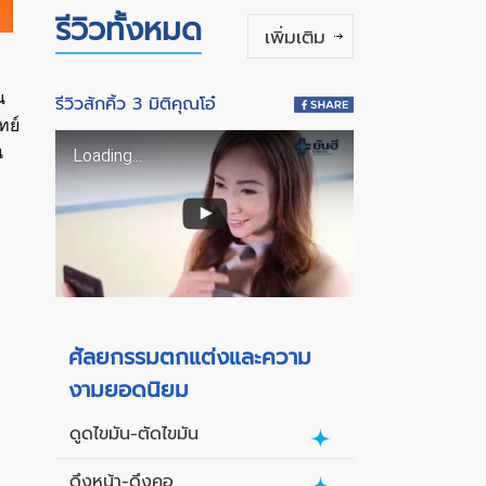
รีวิวทั้งหมด
เพิ่มเติม
น
รีวิวสักคิ้ว 3 มิติคุณโอ๋
ทย์
น
Loading...
ศัลยกรรมตกแต่งและความ
งามยอดนิยม
ดูดไขมัน-ตัดไขมัน
ดึงหน้า-ดึงคอ