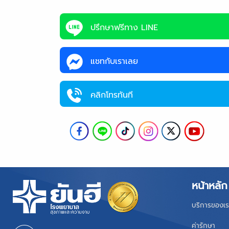
ปรึกษาฟรีทาง LINE
แชทกับเราเลย
คลิกโทรทันที
หน้าหลัก
บริการของเร
ค่ารักษา